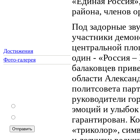
«Единая Россия»,
района, членов о
Под задорные зв
участники демон
центральной площ
Достижения
один - «Россия –
Фото-галерея
балаковцев прив
области Александ
Как Вы относитесь к
политсовета пар
запрету уличной
торговли?
руководители го
За
эмоций и улыбок 
гарантирован. К
Против
«триколор», сим