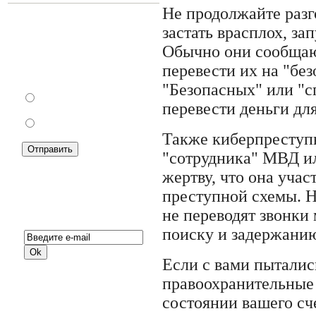
Не продолжайте разг
застать врасплох, з
Как Вы относитесь к
Обычно они сообщают
запрету уличной
перевести их на "без
торговли?
"Безопасных" или "с
За
перевести деньги для
Против
Также киберпреступ
"сотрудника" МВД ил
жертву, что она уча
преступной схемы. Н
Подписка на новости:
не переводят звонки
поиску и задержани
Если с вами пыталис
правоохранительные 
состоянии вашего сче