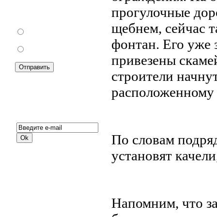
запрету уличной
прогулочные дор
торговли?
щебнем, сейчас т
За
фонтан. Его уже 
Против
привезены скаме
строители начнут
расположенному 
Подписка на новости:
По словам подря
установят качели
Напомним, что з