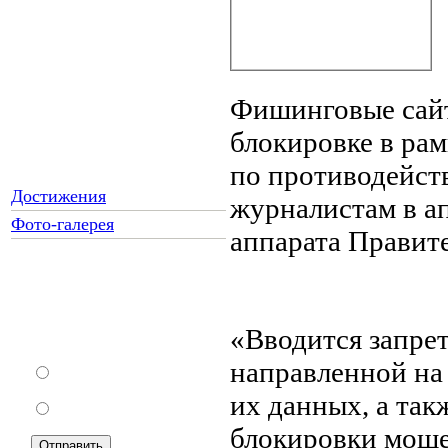
Фишинговые сайт
блокировке в рам
по противодейст
Достижения
журналистам в а
Фото-галерея
аппарата Правит
Как Вы относитесь к
запрету уличной
«Вводится запре
торговли?
направленной на
За
их данных, а та
Против
блокировки моше