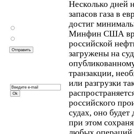
Несколько дней н
Как Вы относитесь к
запасов газа в е
запрету уличной
торговли?
достиг минимальн
За
Минфин США вре
Против
российской нефт
загружены на суд
опубликованному
транзакции, нео
Подписка на новости:
или разгрузки та
распространяетс
российского про
судах, оно будет
при этом сохраня
любых операций,