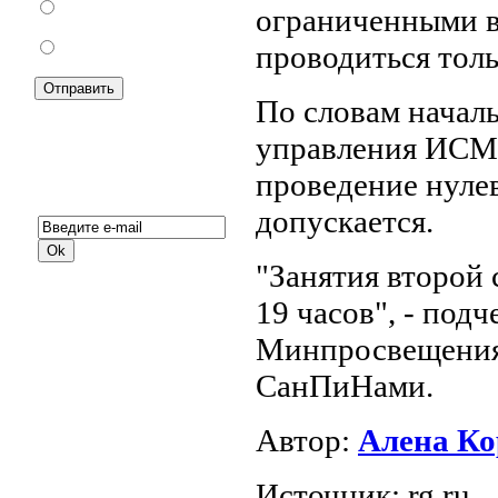
За
ограниченными в
Против
проводиться толь
По словам начал
управления ИСМО
проведение нулев
Подписка на новости:
допускается.
"Занятия второй 
19 часов", - под
Минпросвещения
СанПиНами.
Автор:
Алена Ко
Источник: rg.ru