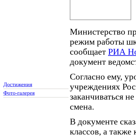
Министерство п
режим работы шко
сообщает
РИА Н
документ ведомс
Согласно ему, ур
Достижения
учреждениях Рос
Фото-галерея
заканчиваться не
смена.
Как Вы относитесь к
В документе сказ
запрету уличной
торговли?
классов, а также 