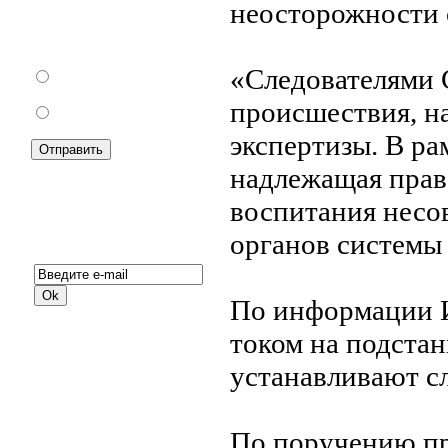
Как Вы относитесь к
неосторожности с
запрету уличной
торговли?
«Следователями 
За
происшествия, н
Против
экспертизы. В ра
надлежащая прав
воспитания несо
Подписка на новости:
органов системы 
По информации И
током на подста
устанавливают с
По поручению пр