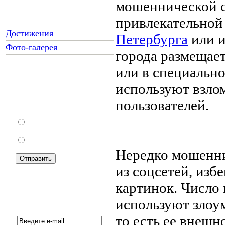
мошеннической с
привлекательной
Достижения
Петербурга
или и
Фото-галерея
города размещает
или в специально
используют взло
Как Вы относитесь к
запрету уличной
пользователей.
торговли?
За
Против
Нередко мошенни
из соцсетей, изб
картинок. Число
Подписка на новости:
используют злоу
то есть ее внешн