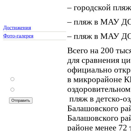
– городской пляж
– пляж в МАУ ДО
Достижения
– пляж в МАУ ДО
Фото-галерея
Всего на 200 тыс
для сравнения ц
Как Вы относитесь к
запрету уличной
официально откр
торговли?
в микрорайоне К
За
оздоровительном
Против
пляж в детско-о
Балашовского ра
Балашовского ра
Подписка на новости:
районе менее 72 т