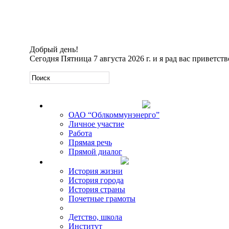
Добрый день!
Сегодня
Пятница 7 августа 2026 г. и я рад вас приветств
Официальная информация
ОАО “Облкоммунэнерго”
Личное участие
Работа
Прямая речь
Прямой диалог
О Михаиле Кискине
История жизни
История города
История страны
Почетные грамоты
Фото-галереи
Детство, школа
Институт