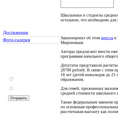
Школьники и студенты средних
остальное, что необходимо для 
Достижения
Законопроект об этом
внесла
в 
Фото-галерея
Мироновым.
Авторы предлагают ввести еже
программам начального общего,
Как Вы относитесь к
запрету уличной
Депутаты представили расчеты,
торговли?
28700 рублей. В связи с этим п
18 лет (детей-инвалидов до 23
За
образования.
Для семей, признанных малоим
Против
средней стоимости школьного 
Также федеральным законом пре
по основным профессиональным
рассчитывая выплату как полов