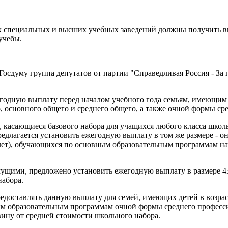
 специальных и высших учебных заведений должны получить вы
учебы.
Госдуму группа депутатов от партии "Справедливая Россия - За 
годную выплату перед началом учебного года семьям, имеющим
 основного общего и среднего общего, а также очной формы сре
 касающиеся базового набора для учащихся любого класса школы
редлагается установить ежегодную выплату в том же размере - он
 лет), обучающихся по основным образовательным программам на
ущими, предложено установить ежегодную выплату в размере 4
набора.
доставлять данную выплату для семей, имеющих детей в возрасте
 образовательным программам очной формы среднего профессио
ину от средней стоимости школьного набора.