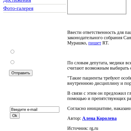
Достижения
Фото-галерея
Как Вы относитесь к
Ввести ответственность для п
запрету уличной
законодательного собрания Са
торговли?
Мурашко,
пишет
RT.
За
Против
По словам депутата, медики вс
считают возможным выбирать со
"Такие пациенты требуют особ
внутреннюю дисциплину и поряд
В связи с этим он предложил 
Подписка на новости:
помощью и препятствующих ра
Согласно инициативе, наказани
Автор:
Алена Королева
Источник: rg.ru