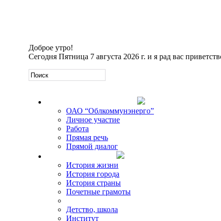
Доброе утро!
Сегодня
Пятница 7 августа 2026 г. и я рад вас приветств
Официальная информация
ОАО “Облкоммунэнерго”
Личное участие
Работа
Прямая речь
Прямой диалог
О Михаиле Кискине
История жизни
История города
История страны
Почетные грамоты
Фото-галереи
Детство, школа
Институт