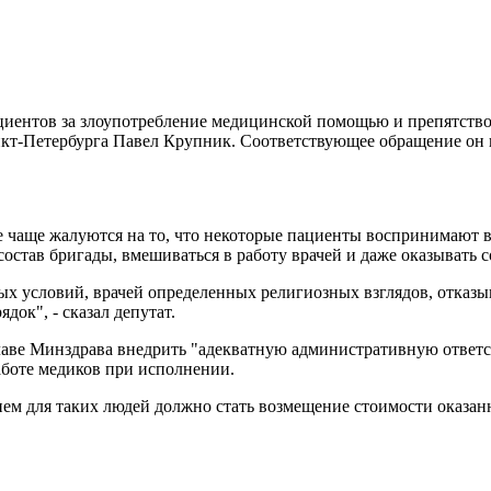
ациентов за злоупотребление медицинской помощью и препятств
нкт-Петербурга Павел Крупник. Соответствующее обращение он
е чаще жалуются на то, что некоторые пациенты воспринимают 
став бригады, вмешиваться в работу врачей и даже оказывать с
ых условий, врачей определенных религиозных взглядов, отказ
ок", - сказал депутат.
главе Минздрава внедрить "адекватную административную ответ
боте медиков при исполнении.
ем для таких людей должно стать возмещение стоимости оказан