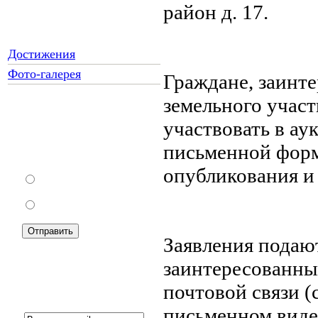
район д. 17.
Достижения
Фото-галерея
Граждане, заинт
земельного участ
участвовать в ау
Как Вы относитесь к
запрету уличной
письменной форме
торговли?
опубликования и
За
Против
Заявления подаю
заинтересованны
почтовой связи 
Подписка на новости:
письменном виде 