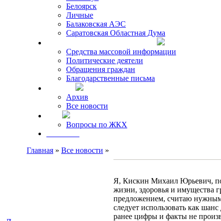
Белоярск
Личные
Балаковская АЭС
Саратовская Областная Дума
Что говорят о Михаиле Кискине
Средства массовой информации
Политические деятели
Обращения граждан
Благодарственные письма
Новости
Архив
Все новости
FAQ
Вопросы по ЖКХ
Контакты
Главная
»
Все новости
»
Я, Кискин Михаил Юрьевич, по
жизни, здоровья и имущества 
предложением, считаю нужным о
следует использовать как шанс
ранее цифры и факты не произ