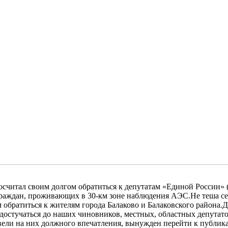
считал своим долгом обратиться к депутатам «Единой России» 
граждан, проживающих в 30-км зоне наблюдения АЭС.Не теша себ
братиться к жителям города Балаково и Балаковского района.До
 достучаться до наших чиновников, местных, областных депутат
вели на них должного впечатления, вынужден перейти к публик