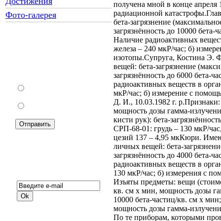
Достижения
получена мной в конце апреля 
радиационной катастрофы.Глава
Фото-галерея
бета-загрязнение (максимальное
загрязнённость до 10000 бета-ч
Наличие радиоактивных веществ
железа – 240 мкР/час; б) изме
Как Вы относитесь к
изотопы.Супруга, Костина Э. 
запрету уличной
вещей: бета-загрязнение (макси
торговли?
загрязнённость до 6000 бета-ча
радиоактивных веществ в орган
За
мкР/час; б) измерение с помо
Д. И., 10.03.1982 г. р.Признак
Против
мощность дозы гамма-излучения 
кисти рук): бета-загрязнённост
СРП-68-01: грудь – 130 мкР/ча
цезий 137 – 4,95 мкКюри. Имею
личных вещей: бета-загрязнение
загрязнённость до 4000 бета-ча
радиоактивных веществ в орган
Подписка на новости:
130 мкР/час; б) измерения с п
Изъяты предметы: вещи (стоимо
кв. см х мин, мощность дозы га
10000 бета-частиц/кв. см х мин
мощность дозы гамма-излучения
По те приборам, которыми пров