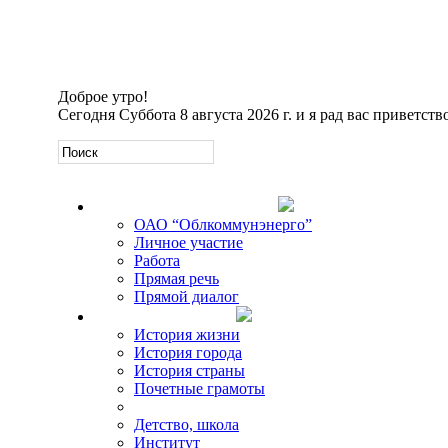
Доброе утро!
Сегодня
Суббота 8 августа 2026 г. и я рад вас приветств
Официальная информация
ОАО “Облкоммунэнерго”
Личное участие
Работа
Прямая речь
Прямой диалог
О Михаиле Кискине
История жизни
История города
История страны
Почетные грамоты
Фото-галереи
Детство, школа
Институт