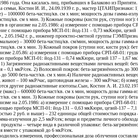
1986 года. Она касалась лиц, прибывших в Балаково из Припяти. 
 семьи, Костин И. И., 24.09.1939 г. р., мастер ЦТАИПризнаки:
) – 1000000 бета-частиц/кв. см х мин; мощность дозы гамма-излу
астиц/кв. см х мин. 3) Кожные покровы (кисти рук, ступни ног): б
 в организме на 2.05.1986: а) измерение с помощью прибора СРП
рение с помощью прибора МСП-01: йод-131 – 0,73 мкКюри, цезий
Ф., 2.05.1942 г. р., инженер проектно-сметной группы ГЭМПриз
мальное) – 30000 бета-частиц/кв. см/мин, мощность дозы гамма-и
стиц/кв. см х мин. 3) Кожный покров (ступни ног, кисти рук): бет
изме 2.05.86: а) измерения с помощью прибора СРП-68-01: грудь 
щью прибора МСП-01: йод-131 – 0,74 мкКюри, цезий 137 – 1,67
и: 1) Загрязнение радиоактивными веществами личных вещей: бета
– 0,1 мкР/сек. 2) Волосяной покров: бета-загрязнённость до 300
ь до 5000 бета-част/кв. см х мин.4) Наличие радиоактивных веще
с, живот – 100 мкР/час, щитовидная железа – 300 мкР/час; б) и
тся другие радиоактивные изотопы.Сын, Костин А. И. 23.02.197
 (макс) – 600000 бета-част/кв. см х мин, мощность дозы гамма-из
ст/кв. см х мин. 3) Кожные покровы (кисти рук, ступни ног): бета
изме на 2.05.1986: а) измерение с помощью прибора СРП-68-01: г
омощью прибора МСП-01: йод-131 – 0,63 мкКюри, цезий-137 – 7
стью 2 руб. и выше) – 232 единицы общей стоимостью порядка 45
мма-излучения до 2,5 мкР/сек; вещи и предметы личного обихода 
; продукты – четыре вида в различной упаковке: бета-загрязнённос
 вместе с упаковкой до 6 мкР/сек.
одились измерения, профессиональная доза облучения составляла