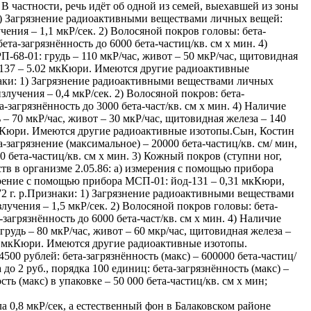
В частности, речь идёт об одной из семей, выехавшей из зоны
 1) Загрязнение радиоактивными веществами личных вещей:
чения – 1,1 мкР/сек. 2) Волосяной покров головы: бета-
ета-загрязнённость до 6000 бета-частиц/кв. см х мин. 4)
-68-01: грудь – 110 мкР/час, живот – 50 мкР/час, щитовидная
 137 – 5.02 мкКюри. Имеются другие радиоактивные
наки: 1) Загрязнение радиоактивными веществами личных
злучения – 0,4 мкР/сек. 2) Волосяной покров: бета-
а-загрязнённость до 3000 бета-част/кв. см х мин. 4) Наличие
– 70 мкР/час, живот – 30 мкР/час, щитовидная железа – 140
 мкКюри. Имеются другие радиоактивные изотопы.Сын, Костин
-загрязнение (максимальное) – 20000 бета-частиц/кв. см/ мин,
0 бета-частиц/кв. см х мин. 3) Кожный покров (ступни ног,
ств в организме 2.05.86: а) измерения с помощью прибора
змерение с помощью прибора МСП-01: йод-131 – 0,31 мкКюри,
2 г. р.Признаки: 1) Загрязнение радиоактивными веществами
лучения – 1,5 мкР/сек. 2) Волосяной покров головы: бета-
-загрязнённость до 6000 бета-част/кв. см х мин. 4) Наличие
рудь – 80 мкР/час, живот – 60 мкр/час, щитовидная железа –
,1 мкКюри. Имеются другие радиоактивные изотопы.
00 рублей: бета-загрязнённость (макс) – 600000 бета-частиц/
до 2 руб., порядка 100 единиц: бета-загрязнённость (макс) –
ть (макс) в упаковке – 50 000 бета-частиц/кв. см х мин;
 0,8 мкР/сек, а естественный фон в Балаковском районе