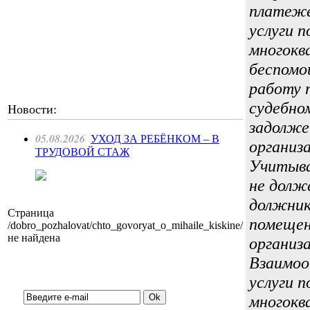
платеже
услуги 
многокв
беспомо
работу 
судебно
Новости:
задолже
05.08.2026
УХОД ЗА РЕБЁНКОМ – В
организ
ТРУДОВОЙ СТАЖ
Учитыва
не долж
должник
Страница
помещен
/dobro_pozhalovat/chto_govoryat_o_mihaile_kiskine/
не найдена
организа
Взаимоо
Подписка на новости:
услуги 
многокв