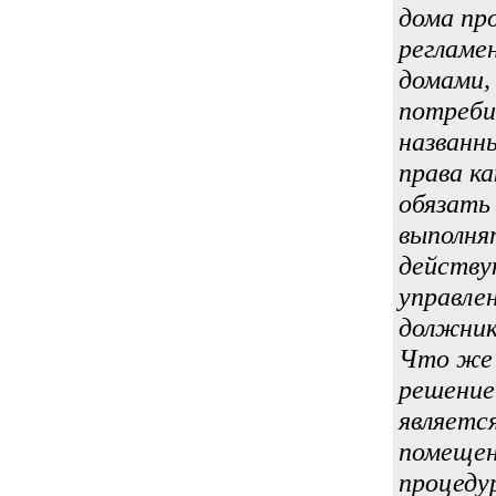
дома пр
регламе
домами,
потреби
названн
права к
обязать
выполня
действу
управле
должник
Что же 
решение
являетс
помещен
процеду