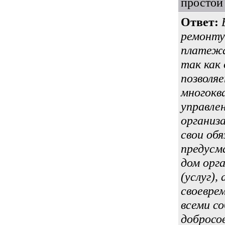
простой
Ответ:
ремонту
платежа
так как
позволя
многокв
управле
организа
свои об
предусм
дом орг
(услуг),
своевре
всеми с
добросо