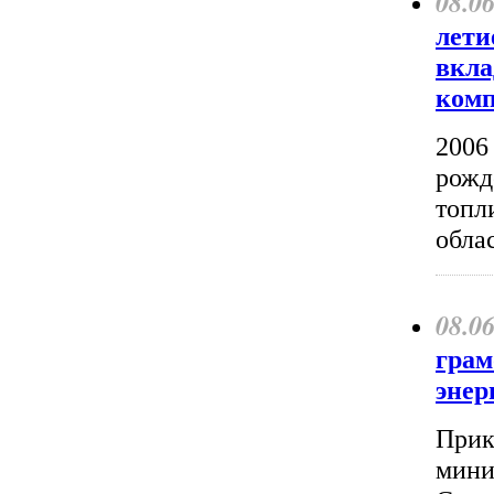
08.0
лети
вкла
комп
2006 
рожд
топл
обла
08.0
грам
энер
Прик
мини