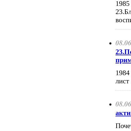
1985
23.Б
восп
08.0
23.П
прим
1984
лист
08.0
акти
Поче