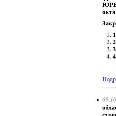
ЮРЬЕ
октя
Закр
Подр
09.1
обла
стро