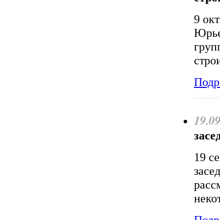
9 ок
Юрье
груп
стро
Подр
19.0
засе
19 с
засе
расс
неко
Подр