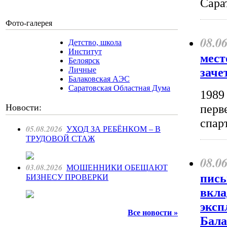
Сара
Фото-галерея
08.0
Детство, школа
Институт
мест
Белоярск
Личные
заче
Балаковская АЭС
Саратовская Областная Дума
1989 
перв
Новости:
спар
05.08.2026
УХОД ЗА РЕБЁНКОМ – В
ТРУДОВОЙ СТАЖ
08.0
03.08.2026
МОШЕННИКИ ОБЕЩАЮТ
пись
БИЗНЕСУ ПРОВЕРКИ
вкла
эксп
Все новости »
Бала