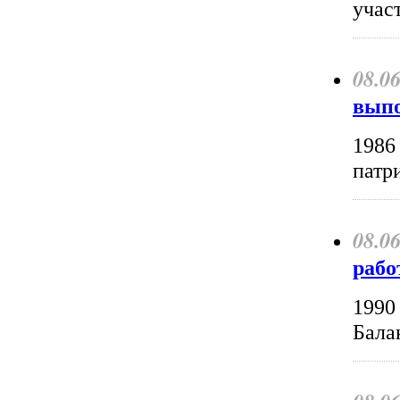
учас
08.0
выпо
1986
патр
08.0
рабо
1990
Бала