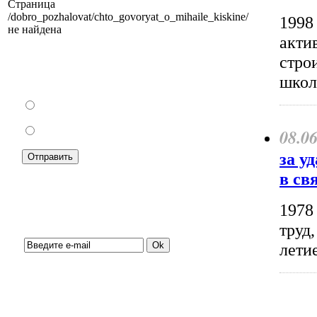
Страница
/dobro_pozhalovat/chto_govoryat_o_mihaile_kiskine/
1998 
не найдена
акти
стро
Как Вы относитесь к запрету уличной
школ
торговли?
За
Против
08.0
за у
в св
1978
Подписка на новости:
труд
лети